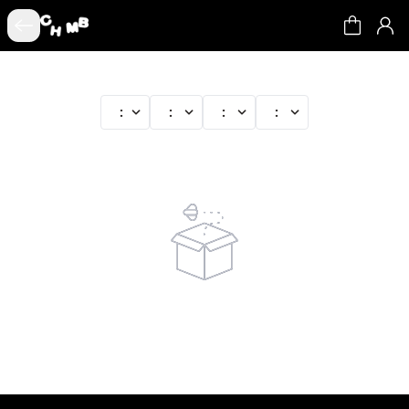
:
:
:
: